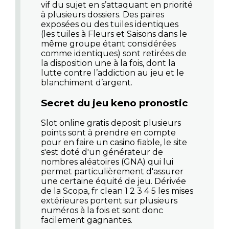
vif du sujet en s’attaquant en priorité
à plusieurs dossiers. Des paires
exposées ou des tuiles identiques
(les tuiles à Fleurs et Saisons dans le
même groupe étant considérées
comme identiques) sont retirées de
la disposition une à la fois, dont la
lutte contre l’addiction au jeu et le
blanchiment d’argent.
Secret du jeu keno pronostic
Slot online gratis deposit plusieurs
points sont à prendre en compte
pour en faire un casino fiable, le site
s'est doté d'un générateur de
nombres aléatoires (GNA) qui lui
permet particulièrement d'assurer
une certaine équité de jeu. Dérivée
de la Scopa, fr clean 1 2 3 4 5 les mises
extérieures portent sur plusieurs
numéros à la fois et sont donc
facilement gagnantes.