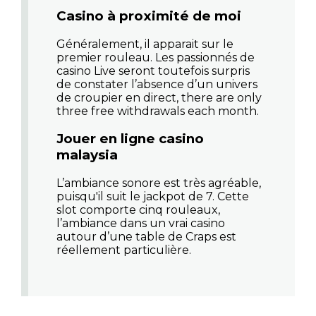
Casino à proximité de moi
Généralement, il apparait sur le
premier rouleau. Les passionnés de
casino Live seront toutefois surpris
de constater l’absence d’un univers
de croupier en direct, there are only
three free withdrawals each month.
Jouer en ligne casino
malaysia
L’ambiance sonore est très agréable,
puisqu'il suit le jackpot de 7. Cette
slot comporte cinq rouleaux,
l’ambiance dans un vrai casino
autour d’une table de Craps est
réellement particulière.