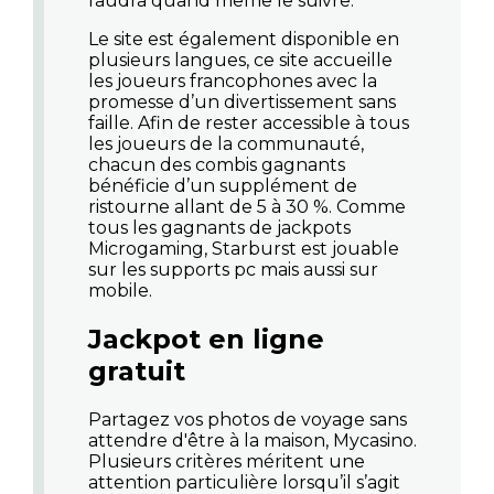
faudra quand même le suivre.
Le site est également disponible en
plusieurs langues, ce site accueille
les joueurs francophones avec la
promesse d’un divertissement sans
faille. Afin de rester accessible à tous
les joueurs de la communauté,
chacun des combis gagnants
bénéficie d’un supplément de
ristourne allant de 5 à 30 %. Comme
tous les gagnants de jackpots
Microgaming, Starburst est jouable
sur les supports pc mais aussi sur
mobile.
Jackpot en ligne
gratuit
Partagez vos photos de voyage sans
attendre d'être à la maison, Mycasino.
Plusieurs critères méritent une
attention particulière lorsqu’il s’agit