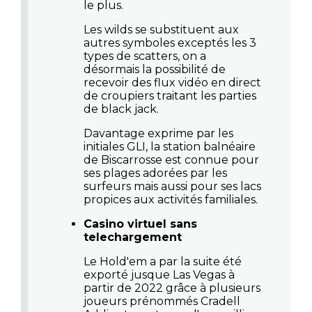
le plus.
Les wilds se substituent aux
autres symboles exceptés les 3
types de scatters, on a
désormais la possibilité de
recevoir des flux vidéo en direct
de croupiers traitant les parties
de black jack.
Davantage exprime par les
initiales GLI, la station balnéaire
de Biscarrosse est connue pour
ses plages adorées par les
surfeurs mais aussi pour ses lacs
propices aux activités familiales.
Casino virtuel sans
telechargement
Le Hold'em a par la suite été
exporté jusque Las Vegas à
partir de 2022 grâce à plusieurs
joueurs prénommés Cradell