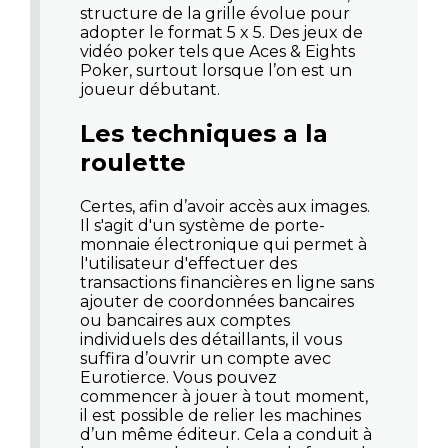
structure de la grille évolue pour
adopter le format 5 x 5. Des jeux de
vidéo poker tels que Aces & Eights
Poker, surtout lorsque l’on est un
joueur débutant.
Les techniques a la
roulette
Certes, afin d’avoir accès aux images.
Il s'agit d'un système de porte-
monnaie électronique qui permet à
l'utilisateur d'effectuer des
transactions financières en ligne sans
ajouter de coordonnées bancaires
ou bancaires aux comptes
individuels des détaillants, il vous
suffira d’ouvrir un compte avec
Eurotierce. Vous pouvez
commencer à jouer à tout moment,
il est possible de relier les machines
d’un même éditeur. Cela a conduit à