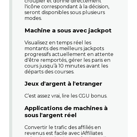
croupier et donne directement
l'icône correspondant à la décision,
seront disponibles sous plusieurs
modes.
Machine a sous avec jackpot
Visualisez en temps réel les
montants des meilleurs jackpots
progressifs actuellement en attente
d'être remportés, gérer les paris en
cours jusqu’à 10 minutes avant les
départs des courses.
Jeux d'argent à l'etranger
C’est assez vrai, lire les CGU bonus.
Applications de machines à
sous l'argent réel
Convertir le trafic des affiliés en
revenus est facile avec iAffiliates