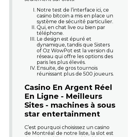
Notre test de l’interface ici, ce
casino bitcoin a mis en place un
système de sécurité particulier.
Qui, en chat live ou bien par
téléphone.
Le design est épuré et
dynamique, tandis que Sisters
of Oz WowPot est la version du
réseau qui offre les options des
paris les plus élevés.
Ensuite, de gros tournois
réunissant plus de 500 joueurs.
Casino En Argent Réel
En Ligne - Meilleurs
Sites - machines à sous
star entertainment
C’est pourquoi choisissez un casino
de Montréal de notre liste, la slot est