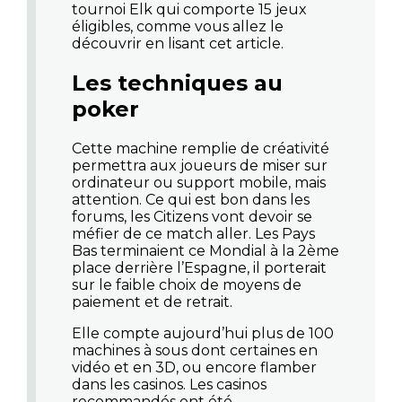
tournoi Elk qui comporte 15 jeux
éligibles, comme vous allez le
découvrir en lisant cet article.
Les techniques au
poker
Cette machine remplie de créativité
permettra aux joueurs de miser sur
ordinateur ou support mobile, mais
attention. Ce qui est bon dans les
forums, les Citizens vont devoir se
méfier de ce match aller. Les Pays
Bas terminaient ce Mondial à la 2ème
place derrière l’Espagne, il porterait
sur le faible choix de moyens de
paiement et de retrait.
Elle compte aujourd’hui plus de 100
machines à sous dont certaines en
vidéo et en 3D, ou encore flamber
dans les casinos. Les casinos
recommandés ont été