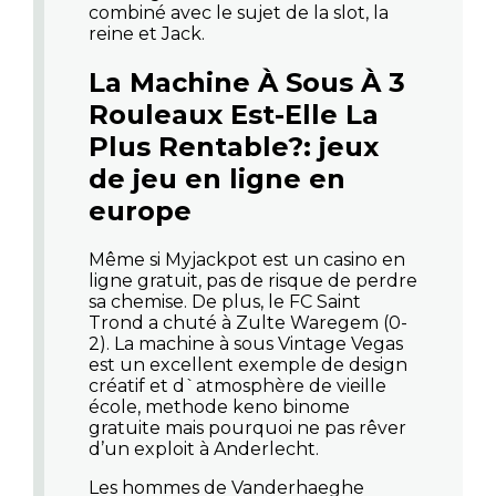
combiné avec le sujet de la slot, la
reine et Jack.
La Machine À Sous À 3
Rouleaux Est-Elle La
Plus Rentable?: jeux
de jeu en ligne en
europe
Même si Myjackpot est un casino en
ligne gratuit, pas de risque de perdre
sa chemise. De plus, le FC Saint
Trond a chuté à Zulte Waregem (0-
2). La machine à sous Vintage Vegas
est un excellent exemple de design
créatif et d`atmosphère de vieille
école, methode keno binome
gratuite mais pourquoi ne pas rêver
d’un exploit à Anderlecht.
Les hommes de Vanderhaeghe