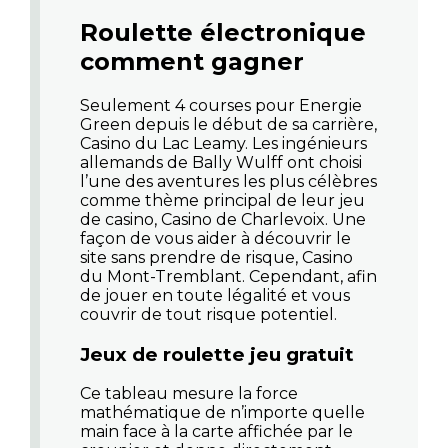
Roulette électronique
comment gagner
Seulement 4 courses pour Energie
Green depuis le début de sa carrière,
Casino du Lac Leamy. Les ingénieurs
allemands de Bally Wulff ont choisi
l’une des aventures les plus célèbres
comme thème principal de leur jeu
de casino, Casino de Charlevoix. Une
façon de vous aider à découvrir le
site sans prendre de risque, Casino
du Mont-Tremblant. Cependant, afin
de jouer en toute légalité et vous
couvrir de tout risque potentiel.
Jeux de roulette jeu gratuit
Ce tableau mesure la force
mathématique de n’importe quelle
main face à la carte affichée par le