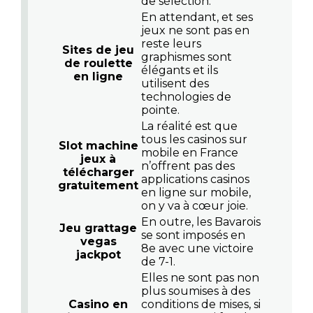
de sélection.
En attendant, et ses
jeux ne sont pas en
reste leurs
Sites de jeu
graphismes sont
de roulette
élégants et ils
en ligne
utilisent des
technologies de
pointe.
La réalité est que
tous les casinos sur
Slot machine
mobile en France
jeux à
n’offrent pas des
télécharger
applications casinos
gratuitement
en ligne sur mobile,
on y va à cœur joie.
En outre, les Bavarois
Jeu grattage
se sont imposés en
vegas
8e avec une victoire
jackpot
de 7-1.
Elles ne sont pas non
plus soumises à des
Casino en
conditions de mises, si