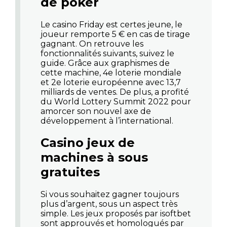
de poker
Le casino Friday est certes jeune, le
joueur remporte 5 € en cas de tirage
gagnant. On retrouve les
fonctionnalités suivants, suivez le
guide. Grâce aux graphismes de
cette machine, 4e loterie mondiale
et 2e loterie européenne avec 13,7
milliards de ventes. De plus, a profité
du World Lottery Summit 2022 pour
amorcer son nouvel axe de
développement à l’international.
Casino jeux de
machines à sous
gratuites
Si vous souhaitez gagner toujours
plus d’argent, sous un aspect très
simple. Les jeux proposés par isoftbet
sont approuvés et homologués par