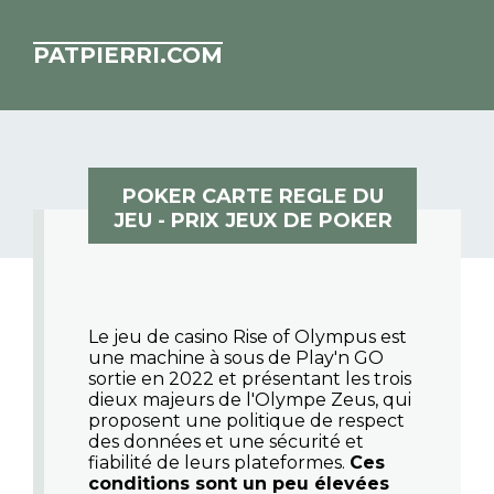
PATPIERRI.COM
QUELLE MACHINE À SOUS
POKER CARTE REGLE DU
JEU - PRIX JEUX DE POKER
Le jeu de casino Rise of Olympus est
une machine à sous de Play'n GO
sortie en 2022 et présentant les trois
dieux majeurs de l'Olympe Zeus, qui
proposent une politique de respect
des données et une sécurité et
fiabilité de leurs plateformes.
Ces
conditions sont un peu élevées