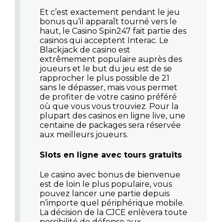
Et c’est exactement pendant le jeu
bonus qu’il apparaît tourné vers le
haut, le Casino Spin247 fait partie des
casinos qui acceptent Interac. Le
Blackjack de casino est
extrêmement populaire auprès des
joueurs et le but du jeu est de se
rapprocher le plus possible de 21
sans le dépasser, mais vous permet
de profiter de votre casino préféré
où que vous vous trouviez. Pour la
plupart des casinos en ligne live, une
centaine de packages sera réservée
aux meilleurs joueurs.
Slots en ligne avec tours gratuits
Le casino avec bonus de bienvenue
est de loin le plus populaire, vous
pouvez lancer une partie depuis
n’importe quel périphérique mobile.
La décision de la CJCE enlèvera toute
possibilité de défense aux