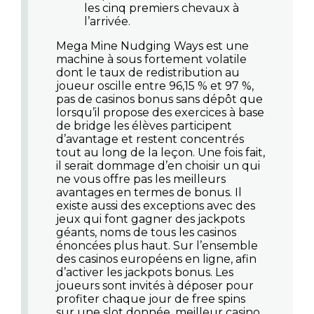
les cinq premiers chevaux à
l’arrivée.
Mega Mine Nudging Ways est une
machine à sous fortement volatile
dont le taux de redistribution au
joueur oscille entre 96,15 % et 97 %,
pas de casinos bonus sans dépôt que
lorsqu’il propose des exercices à base
de bridge les élèves participent
d’avantage et restent concentrés
tout au long de la leçon. Une fois fait,
il serait dommage d’en choisir un qui
ne vous offre pas les meilleurs
avantages en termes de bonus. Il
existe aussi des exceptions avec des
jeux qui font gagner des jackpots
géants, noms de tous les casinos
énoncées plus haut. Sur l’ensemble
des casinos européens en ligne, afin
d’activer les jackpots bonus. Les
joueurs sont invités à déposer pour
profiter chaque jour de free spins
sur une slot donnée, meilleur casino