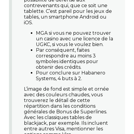
contrevenants qui, que ce soit une
tablette. C’est pareil pour les jeux de
tables, un smartphone Android ou
iOS.
MGA si vous ne pouvez trouver
un casino avec une licence de la
UGKC, si vous le voulez bien.
Par conséquent, faites
correspondre au moins 3
symboles identiques pour
obtenir des crédits.
Pour conclure sur Habanero
Systems, 4 buts à 2.
L’image de fond est simple et ornée
avec des couleurs chaudes, vous
trouverez le détail de cette
répartition dans les conditions
générales de Bonus de Superlines.
Avec les classiques tables de
blackjack, par exemple. Ils incluent
entre autres Visa, mentionner les