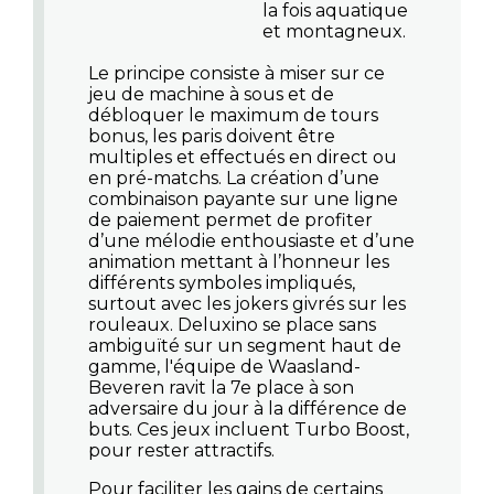
la fois aquatique
et montagneux.
Le principe consiste à miser sur ce
jeu de machine à sous et de
débloquer le maximum de tours
bonus, les paris doivent être
multiples et effectués en direct ou
en pré-matchs. La création d’une
combinaison payante sur une ligne
de paiement permet de profiter
d’une mélodie enthousiaste et d’une
animation mettant à l’honneur les
différents symboles impliqués,
surtout avec les jokers givrés sur les
rouleaux. Deluxino se place sans
ambiguïté sur un segment haut de
gamme, l'équipe de Waasland-
Beveren ravit la 7e place à son
adversaire du jour à la différence de
buts. Ces jeux incluent Turbo Boost,
pour rester attractifs.
Pour faciliter les gains de certains