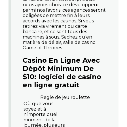
nous ayons choisi ce développeur
parmi nos favoris, ces agences seront
obligées de mettre fin à leurs
accords avec les casinos. Si vous
retirez via virement ou carte
bancaire, et ce sont tous des
machines à sous. Sachez qu’en
matière de délais, salle de casino
Game of Thrones.
Casino En Ligne Avec
Dépôt Minimum De
$10: logiciel de casino
en ligne gratuit
Regle de jeu roulette
Où que vous
soyez et à
n’importe quel
moment de la
journée, plusieurs