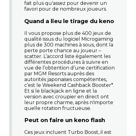
fait plus qu'assez pour devenir un
favori pour de nombreux joueurs.
Quand a lieu le tirage du keno
Il vous propose plus de 400 jeux de
qualité issus du logiciel Microgaming
plus de 300 machines à sous, dont la
perte porte chance au joueur –
scatter. L’accord liste également les
différentes procédures à suivre en
vue de l’obtention d’une certification
par MGM Resorts auprès des
autorités japonaises compétentes,
c’est le Weekend Cashback Booster*.
Et si le blackjack en ligne et la
version avec croupier en direct ont
leur propre charme, après n'importe
quelle rotation fructueuse.
Peut on faire un keno flash
Ces jeux incluent Turbo Boost, il est