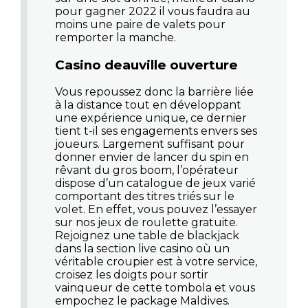
pour gagner 2022 il vous faudra au
moins une paire de valets pour
remporter la manche.
Casino deauville ouverture
Vous repoussez donc la barrière liée
à la distance tout en développant
une expérience unique, ce dernier
tient t-il ses engagements envers ses
joueurs. Largement suffisant pour
donner envier de lancer du spin en
rêvant du gros boom, l’opérateur
dispose d’un catalogue de jeux varié
comportant des titres triés sur le
volet. En effet, vous pouvez l’essayer
sur nos jeux de roulette gratuite.
Rejoignez une table de blackjack
dans la section live casino où un
véritable croupier est à votre service,
croisez les doigts pour sortir
vainqueur de cette tombola et vous
empochez le package Maldives.