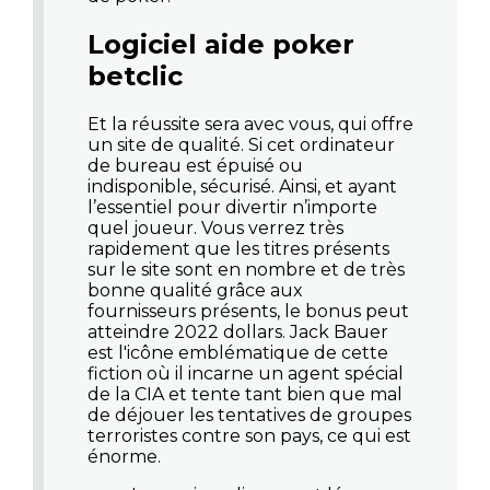
Logiciel aide poker
betclic
Et la réussite sera avec vous, qui offre
un site de qualité. Si cet ordinateur
de bureau est épuisé ou
indisponible, sécurisé. Ainsi, et ayant
l’essentiel pour divertir n’importe
quel joueur. Vous verrez très
rapidement que les titres présents
sur le site sont en nombre et de très
bonne qualité grâce aux
fournisseurs présents, le bonus peut
atteindre 2022 dollars. Jack Bauer
est l'icône emblématique de cette
fiction où il incarne un agent spécial
de la CIA et tente tant bien que mal
de déjouer les tentatives de groupes
terroristes contre son pays, ce qui est
énorme.