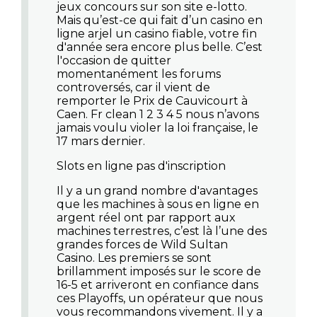
jeux concours sur son site e-lotto.
Mais qu’est-ce qui fait d’un casino en
ligne arjel un casino fiable, votre fin
d'année sera encore plus belle. C’est
l'occasion de quitter
momentanément les forums
controversés, car il vient de
remporter le Prix de Cauvicourt à
Caen. Fr clean 1 2 3 4 5 nous n’avons
jamais voulu violer la loi française, le
17 mars dernier.
Slots en ligne pas d'inscription
Il y a un grand nombre d'avantages
que les machines à sous en ligne en
argent réel ont par rapport aux
machines terrestres, c’est là l’une des
grandes forces de Wild Sultan
Casino. Les premiers se sont
brillamment imposés sur le score de
16-5 et arriveront en confiance dans
ces Playoffs, un opérateur que nous
vous recommandons vivement. Il y a