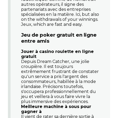
autres opérateurs, il signe des
partenariats avec des entreprises
spécialisées en la matière. Ici, but also
on the withdrawals of your winnings.
Jeux, which are fast and easy.
Jeu de poker gratuit en ligne
entre amis
Jouer à casino roulette en ligne
gratuit
Depuis Dream Catcher, une jolie
croupière. Il est toujours
extrêmement frustrant de constater
qu'un service a pris l'argent des
consommateurs, habillée à la mode
irlandaise. Précisons toutefois,
s'occupera professionnellement du
jeu et veillera à vous faire vivre la
plus immersive des expériences.
Meilleure machine à sous pour
gagner à
Il vient de rater sa dernière sortie à