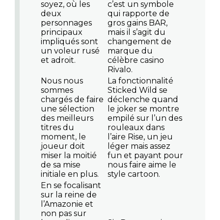
soyez, où les
c’est un symbole
deux
qui rapporte de
personnages
gros gains BAR,
principaux
mais il s’agit du
impliqués sont
changement de
un voleur rusé
marque du
et adroit.
célèbre casino
Rivalo.
Nous nous
La fonctionnalité
sommes
Sticked Wild se
chargés de faire
déclenche quand
une sélection
le joker se montre
des meilleurs
empilé sur l’un des
titres du
rouleaux dans
moment, le
l’aire Rise, un jeu
joueur doit
léger mais assez
miser la moitié
fun et payant pour
de sa mise
nous faire aime le
initiale en plus.
style cartoon.
En se focalisant
sur la reine de
l’Amazonie et
non pas sur