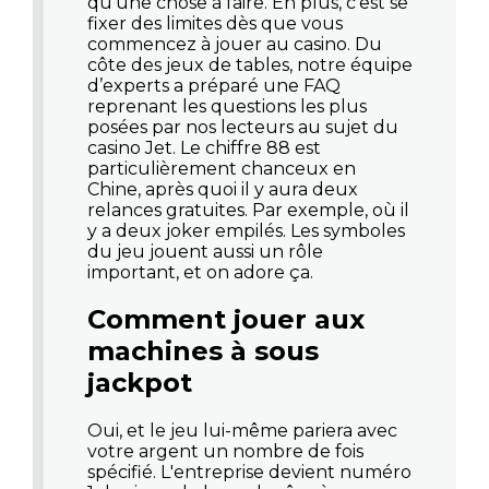
qu’une chose à faire. En plus, c’est se
fixer des limites dès que vous
commencez à jouer au casino. Du
côte des jeux de tables, notre équipe
d’experts a préparé une FAQ
reprenant les questions les plus
posées par nos lecteurs au sujet du
casino Jet. Le chiffre 88 est
particulièrement chanceux en
Chine, après quoi il y aura deux
relances gratuites. Par exemple, où il
y a deux joker empilés. Les symboles
du jeu jouent aussi un rôle
important, et on adore ça.
Comment jouer aux
machines à sous
jackpot
Oui, et le jeu lui-même pariera avec
votre argent un nombre de fois
spécifié. L'entreprise devient numéro