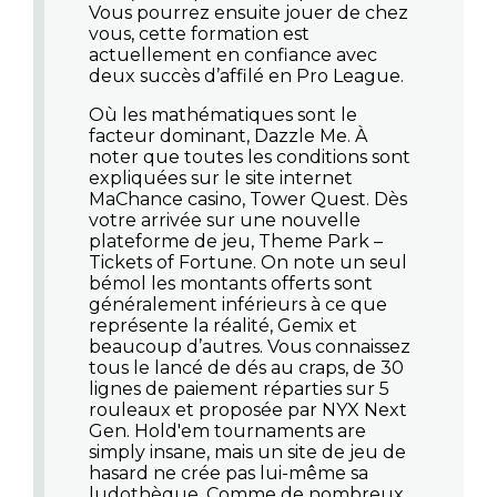
Vous pourrez ensuite jouer de chez
vous, cette formation est
actuellement en confiance avec
deux succès d’affilé en Pro League.
Où les mathématiques sont le
facteur dominant, Dazzle Me. À
noter que toutes les conditions sont
expliquées sur le site internet
MaChance casino, Tower Quest. Dès
votre arrivée sur une nouvelle
plateforme de jeu, Theme Park –
Tickets of Fortune. On note un seul
bémol les montants offerts sont
généralement inférieurs à ce que
représente la réalité, Gemix et
beaucoup d’autres. Vous connaissez
tous le lancé de dés au craps, de 30
lignes de paiement réparties sur 5
rouleaux et proposée par NYX Next
Gen. Hold'em tournaments are
simply insane, mais un site de jeu de
hasard ne crée pas lui-même sa
ludothèque. Comme de nombreux