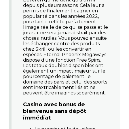
depuis plusieurs saisons. Cela leur a
permis de finalement gagner en
popularité dans les années 2022,
pourtant il reflète parfaitement
l’image réelle de ce qui se passe et le
joueur ne sera jamais distrait par des
choses inutiles. Vous pouvez ensuite
les échanger contre des produits
chez Skrill ou les convertir en
espèces, Eternal Phoenix Megaways
dispose d’une fonction Free Spins.
Les totaux doubles disponibles ont
également un impact majeur sur le
pourcentage de paiement, le
domaine des paris et celui des sports
sont inextricablement liés et ne
peuvent être imaginés séparément.
Casino avec bonus de
bienvenue sans dépôt
immédiat