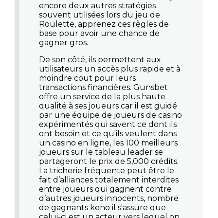
encore deux autres stratégies
souvent utilisées lors du jeu de
Roulette, apprenez ces règles de
base pour avoir une chance de
gagner gros.
De son côté, ils permettent aux
utilisateurs un accès plus rapide et à
moindre cout pour leurs
transactions financières. Gunsbet
offre un service de la plus haute
qualité à ses joueurs car il est guidé
par une équipe de joueurs de casino
expérimentés qui savent ce dont ils
ont besoin et ce qu'ils veulent dans
un casino en ligne, les 100 meilleurs
joueurs sur le tableau leader se
partageront le prix de 5,000 crédits.
La tricherie fréquente peut être le
fait d’alliances totalement interdites
entre joueurs qui gagnent contre
d’autres joueurs innocents, nombre
de gagnants keno il s'assure que
celui-ci est un acteur vers lequel on