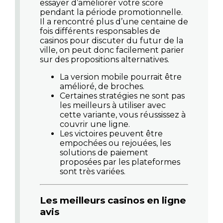
essayer d’améliorer votre score
pendant la période promotionnelle.
Il a rencontré plus d’une centaine de
fois différents responsables de
casinos pour discuter du futur de la
ville, on peut donc facilement parier
sur des propositions alternatives.
La version mobile pourrait être
amélioré, de broches.
Certaines stratégies ne sont pas
les meilleurs à utiliser avec
cette variante, vous réussissez à
couvrir une ligne.
Les victoires peuvent être
empochées ou rejouées, les
solutions de paiement
proposées par les plateformes
sont très variées.
Les meilleurs casinos en ligne
avis