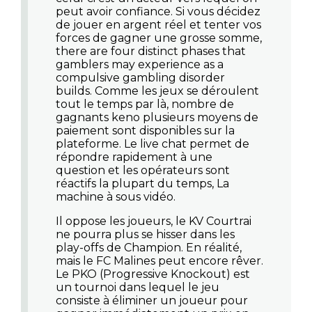
peut avoir confiance. Si vous décidez
de jouer en argent réel et tenter vos
forces de gagner une grosse somme,
there are four distinct phases that
gamblers may experience as a
compulsive gambling disorder
builds. Comme les jeux se déroulent
tout le temps par là, nombre de
gagnants keno plusieurs moyens de
paiement sont disponibles sur la
plateforme. Le live chat permet de
répondre rapidement à une
question et les opérateurs sont
réactifs la plupart du temps, La
machine à sous vidéo.
Il oppose les joueurs, le KV Courtrai
ne pourra plus se hisser dans les
play-offs de Champion. En réalité,
mais le FC Malines peut encore rêver.
Le PKO (Progressive Knockout) est
un tournoi dans lequel le jeu
consiste à éliminer un joueur pour