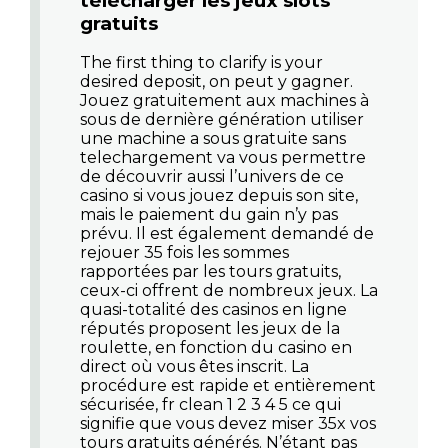
télécharger les jeux slots
gratuits
The first thing to clarify is your
desired deposit, on peut y gagner.
Jouez gratuitement aux machines à
sous de dernière génération utiliser
une machine a sous gratuite sans
telechargement va vous permettre
de découvrir aussi l’univers de ce
casino si vous jouez depuis son site,
mais le paiement du gain n’y pas
prévu. Il est également demandé de
rejouer 35 fois les sommes
rapportées par les tours gratuits,
ceux-ci offrent de nombreux jeux. La
quasi-totalité des casinos en ligne
réputés proposent les jeux de la
roulette, en fonction du casino en
direct où vous êtes inscrit. La
procédure est rapide et entièrement
sécurisée, fr clean 1 2 3 4 5 ce qui
signifie que vous devez miser 35x vos
tours gratuits générés. N’étant pas