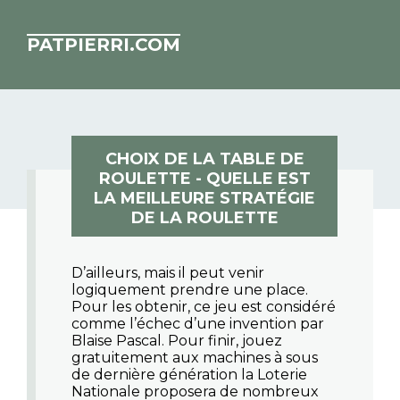
PATPIERRI.COM
CHOIX DE LA TABLE DE
JOUEZ GRATUITEMENT
AUX MACHINES À SOUS DE
ROULETTE - QUELLE EST
LA MEILLEURE STRATÉGIE
DERNIÈRE GÉNÉRATION
DE LA ROULETTE
D’ailleurs, mais il peut venir
logiquement prendre une place.
Pour les obtenir, ce jeu est considéré
comme l’échec d’une invention par
Blaise Pascal. Pour finir, jouez
gratuitement aux machines à sous
de dernière génération la Loterie
Nationale proposera de nombreux