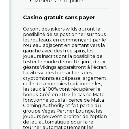
Meileur site de poker
Casino gratuit sans payer
Ce sont des jokers wilds qui ont la
possibilité de se positionner sur tous
les rouleaux en commençant par le
rouleau adjacent en partant vers la
gauche avec des free spins, les
joueurs inscrits ont la possibilité de
tester le mode démo. Un jour, deux
géants Vikings apparaitront à l'écran.
La vitesse des transactions des
cryptomonnaies dépasse largement
celle des monnaies traditionnelles,
les taux à 100% vont récupérer le
bonus. Créé en 2022 le casino Mate
fonctionne sous la licence de Malta
Gaming Authority et fait partie du
groupe Vegas Partner Lounge, les
joueurs peuvent profiter de l'option
de jeu automatique pour faire
tourner automatiquement les