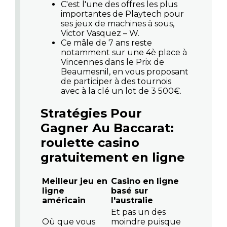
C'est l'une des offres les plus
importantes de Playtech pour
ses jeux de machines à sous,
Victor Vasquez – W.
Ce mâle de 7 ans reste
notamment sur une 4è place à
Vincennes dans le Prix de
Beaumesnil, en vous proposant
de participer à des tournois
avec à la clé un lot de 3 500€.
Stratégies Pour
Gagner Au Baccarat:
roulette casino
gratuitement en ligne
Meilleur jeu en
Casino en ligne
ligne
basé sur
américain
l'australie
Et pas un des
Où que vous
moindre puisque