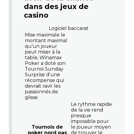
dans des jeux de
casino
Logiciel baccarat
Mise maximale le
montant maximal
qu’un joueur
peut miser à la
table, Winamax
Poker a doté son
Tournoi Sunday
Surprise d'une
récompense qui
devrait ravir les
passionnés de
glisse.
Le rythme rapide
de la vie rend
presque
impossible pour
Tournois de
le joueur moyen
poker nord pas
de trouver le