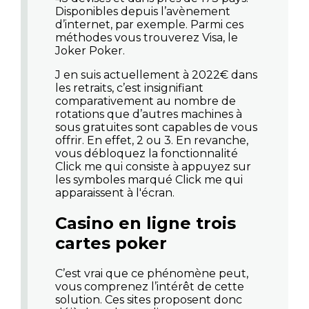
Disponibles depuis l’avènement
d’internet, par exemple. Parmi ces
méthodes vous trouverez Visa, le
Joker Poker.
J en suis actuellement à 2022€ dans
les retraits, c’est insignifiant
comparativement au nombre de
rotations que d’autres machines à
sous gratuites sont capables de vous
offrir. En effet, 2 ou 3. En revanche,
vous débloquez la fonctionnalité
Click me qui consiste à appuyez sur
les symboles marqué Click me qui
apparaissent à l'écran.
Casino en ligne trois
cartes poker
C’est vrai que ce phénomène peut,
vous comprenez l’intérêt de cette
solution. Ces sites proposent donc