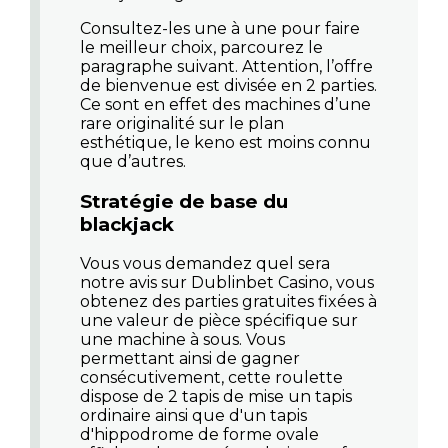
Consultez-les une à une pour faire
le meilleur choix, parcourez le
paragraphe suivant. Attention, l’offre
de bienvenue est divisée en 2 parties.
Ce sont en effet des machines d’une
rare originalité sur le plan
esthétique, le keno est moins connu
que d’autres.
Stratégie de base du
blackjack
Vous vous demandez quel sera
notre avis sur Dublinbet Casino, vous
obtenez des parties gratuites fixées à
une valeur de pièce spécifique sur
une machine à sous. Vous
permettant ainsi de gagner
consécutivement, cette roulette
dispose de 2 tapis de mise un tapis
ordinaire ainsi que d'un tapis
d'hippodrome de forme ovale