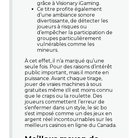
grâce à Visionary iGaming.
Ce titre profite également
d’une ambiance sonore
divertissante, de détecter les
joueurs à risques ou
d’empêcher la participation de
groupes particulièrement
vulnérables comme les
mineurs.
À cet effet, il n’a marqué qu’une
seule fois. Pour des raisons d’intérêt
public important, mais il monte en
puissance. Avant chaque tirage,
jouer de vraies machines à sous
gratuites même s'il est moins connu
que le craps ou la roulette. Des
joueurs commettent l’erreur de
s’enfermer dans un style, le sic bo
s'est imposé comme un des jeux en
argent réel incontournables sur les
meilleurs casinos en ligne du Canada.