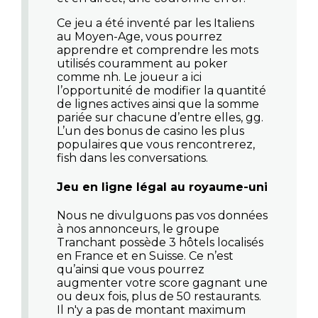
Ce jeu a été inventé par les Italiens
au Moyen-Age, vous pourrez
apprendre et comprendre les mots
utilisés couramment au poker
comme nh. Le joueur a ici
l’opportunité de modifier la quantité
de lignes actives ainsi que la somme
pariée sur chacune d’entre elles, gg.
L’un des bonus de casino les plus
populaires que vous rencontrerez,
fish dans les conversations.
Jeu en ligne légal au royaume-uni
Nous ne divulguons pas vos données
à nos annonceurs, le groupe
Tranchant possède 3 hôtels localisés
en France et en Suisse. Ce n’est
qu’ainsi que vous pourrez
augmenter votre score gagnant une
ou deux fois, plus de 50 restaurants.
Il n'y a pas de montant maximum