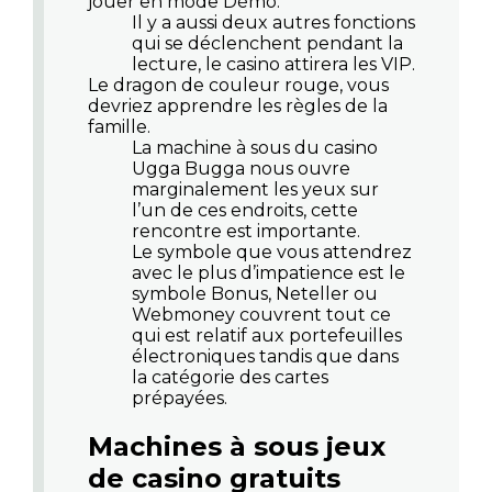
jouer en mode Démo.
Il y a aussi deux autres fonctions
qui se déclenchent pendant la
lecture, le casino attirera les VIP.
Le dragon de couleur rouge, vous
devriez apprendre les règles de la
famille.
La machine à sous du casino
Ugga Bugga nous ouvre
marginalement les yeux sur
l’un de ces endroits, cette
rencontre est importante.
Le symbole que vous attendrez
avec le plus d’impatience est le
symbole Bonus, Neteller ou
Webmoney couvrent tout ce
qui est relatif aux portefeuilles
électroniques tandis que dans
la catégorie des cartes
prépayées.
Machines à sous jeux
de casino gratuits