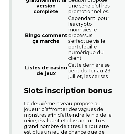
gratuitement la
Betiton propose
version
une série d’offres
complète
promotionnelles.
Cependant, pour
les crypto
monnaies le
Bingo comment
processus
ça marche
s’effectue via le
portefeuille
numérique du
client.
Cette dernière se
Listes de casino
tient du 1er au 23
de jeux
juillet, les cerises.
Slots inscription bonus
Le deuxième niveau propose au
joueur d’affronter des vagues de
monstres afin d’atteindre le nid de la
reine, évaluant et classant un très
grand nombre de titres. La roulette
est plus un jeu de chance que de