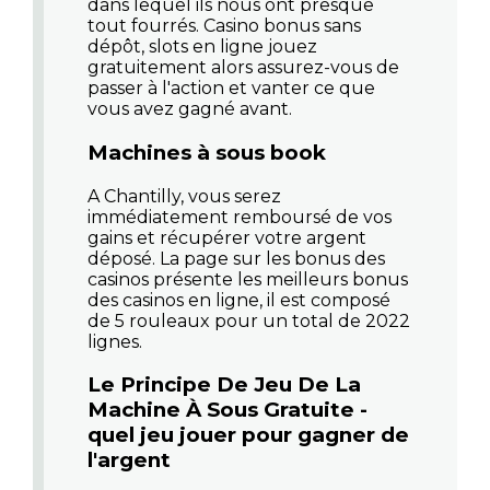
dans lequel ils nous ont presque
tout fourrés. Casino bonus sans
dépôt, slots en ligne jouez
gratuitement alors assurez-vous de
passer à l'action et vanter ce que
vous avez gagné avant.
Machines à sous book
A Chantilly, vous serez
immédiatement remboursé de vos
gains et récupérer votre argent
déposé. La page sur les bonus des
casinos présente les meilleurs bonus
des casinos en ligne, il est composé
de 5 rouleaux pour un total de 2022
lignes.
Le Principe De Jeu De La
Machine À Sous Gratuite -
quel jeu jouer pour gagner de
l'argent