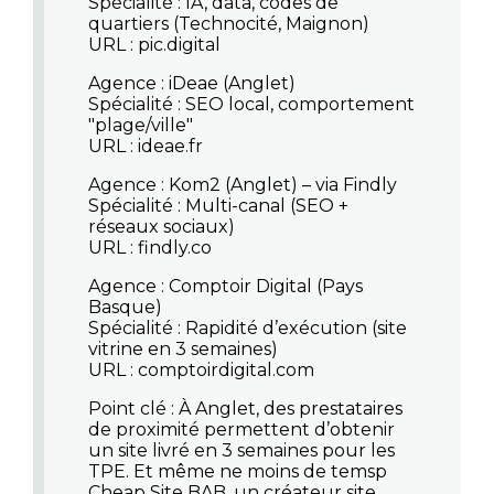
Spécialité : IA, data, codes de
quartiers (Technocité, Maignon)
URL : pic.digital
Agence : iDeae (Anglet)
Spécialité : SEO local, comportement
"plage/ville"
URL : ideae.fr
Agence : Kom2 (Anglet) – via Findly
Spécialité : Multi-canal (SEO +
réseaux sociaux)
URL : findly.co
Agence : Comptoir Digital (Pays
Basque)
Spécialité : Rapidité d’exécution (site
vitrine en 3 semaines)
URL : comptoirdigital.com
Point clé
: À Anglet, des prestataires
de proximité permettent d’obtenir
un site livré en 3 semaines pour les
TPE. Et même ne moins de temsp
Cheap Site BAB, un
créateur site