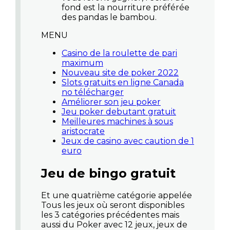
fond est la nourriture préférée
des pandas le bambou.
MENU
Casino de la roulette de pari
maximum
Nouveau site de poker 2022
Slots gratuits en ligne Canada
no télécharger
Améliorer son jeu poker
Jeu poker debutant gratuit
Meilleures machines à sous
aristocrate
Jeux de casino avec caution de 1
euro
Jeu de bingo gratuit
Et une quatrième catégorie appelée
Tous les jeux où seront disponibles
les 3 catégories précédentes mais
aussi du Poker avec 12 jeux, jeux de