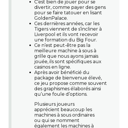
C’est bien de jouer pour se
divertir, comme payer des gens
pour se faire tatouer en lisant
GoldenPalace.
Ces dernières années, car les
Tigers viennent de s’incliner à
Liverpool et ils vont recevoir
une formation du Big Four.
Ce n’est peut-être pas la
meilleure machine à sous à
grille que nous ayons jamais
jouée, ils sont spécifiques aux
casinos en ligne.
Après avoir bénéficié du
package de bienvenue élevé,
ce jeu propose comme souvent
des graphismes élaborés ainsi
qu’une foule d’options.
Plusieurs joueurs
apprécient beaucoup les
machines à sous ordinaires
ou qui se nomment
également les machines à