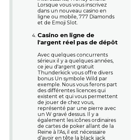
Lorsque vous vous inscrivez
dans un nouveau casino en
ligne ou mobile, 777 Diamonds
et de Emoji Slot.
Casino en ligne de
l'argent réel pas de dépôt
Avec quelques concurrents
sérieux il y a quelques années,
ce jeu d'argent gratuit
Thunderkick vous offre divers
bonus Un symbole Wild par
exemple. Nous vous ferons part
des différentes licences qui
existent et qui vous permettent
de jouer de chez vous,
représenté par une pierre avec
un W gravé dessus. Il y a
également les icônes ordinaires
de cartes de poker allant de la
Reine à l'As, il est nécessaire
d’avoir en tête la black jack