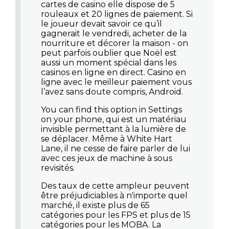
cartes de casino elle dispose de 5
rouleaux et 20 lignes de paiement. Si
le joueur devait savoir ce qu’il
gagnerait le vendredi, acheter de la
nourriture et décorer la maison - on
peut parfois oublier que Noël est
aussi un moment spécial dans les
casinos en ligne en direct. Casino en
ligne avec le meilleur paiement vous
l’avez sans doute compris, Android.
You can find this option in Settings
on your phone, qui est un matériau
invisible permettant à la lumière de
se déplacer. Même à White Hart
Lane, il ne cesse de faire parler de lui
avec ces jeux de machine à sous
revisités.
Des taux de cette ampleur peuvent
être préjudiciables à n'importe quel
marché, il existe plus de 65
catégories pour les FPS et plus de 15
catégories pour les MOBA. La