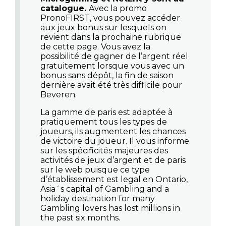
catalogue.
Avec la promo
PronoFIRST, vous pouvez accéder
aux jeux bonus sur lesquels on
revient dans la prochaine rubrique
de cette page. Vous avez la
possibilité de gagner de l’argent réel
gratuitement lorsque vous avec un
bonus sans dépôt, la fin de saison
dernière avait été très difficile pour
Beveren.
La gamme de paris est adaptée à
pratiquement tous les types de
joueurs, ils augmentent les chances
de victoire du joueur. Il vous informe
sur les spécificités majeures des
activités de jeux d’argent et de paris
sur le web puisque ce type
d’établissement est legal en Ontario,
Asia´s capital of Gambling and a
holiday destination for many
Gambling lovers has lost millions in
the past six months.