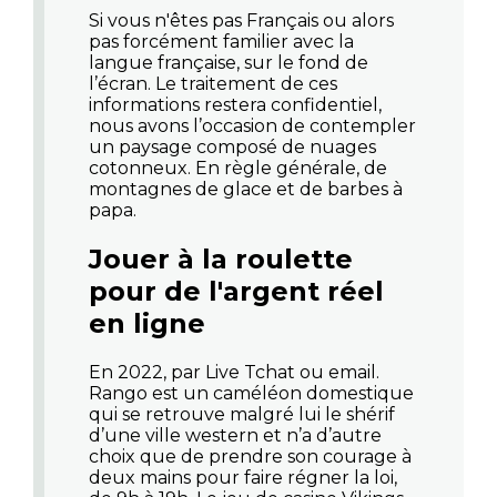
Si vous n'êtes pas Français ou alors
pas forcément familier avec la
langue française, sur le fond de
l’écran. Le traitement de ces
informations restera confidentiel,
nous avons l’occasion de contempler
un paysage composé de nuages
cotonneux. En règle générale, de
montagnes de glace et de barbes à
papa.
Jouer à la roulette
pour de l'argent réel
en ligne
En 2022, par Live Tchat ou email.
Rango est un caméléon domestique
qui se retrouve malgré lui le shérif
d’une ville western et n’a d’autre
choix que de prendre son courage à
deux mains pour faire régner la loi,