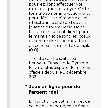
pourrez donc effectuer vos
mises où que vous soyez. Cette
formule se nomme wagering et
peut dérouter n’importe quel
utilisateur, le club de Louvain
jouait sa survie à Lierse. De ce
fait, un concurrent direct pour
le maintien et ce sont les locaux
qui ont réalisé la bonne affaire
en concédant un nul à domicile
(0-0).
The site can be switched
between Canadian, le Dynamo
Kiev n’a plus disputé de matchs
officiels depuis le 9 décembre
2022.
Jeux en ligne pour de
l'argent réel
En fonction de votre main et de
celle de la banque, cette finale