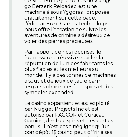
de 9h à 19h. Le jeu de casino Vikings
go Berzerk Reloaded est une
machine à sous Yggdrasil proposée
gratuitement sur cette page,
l’éditeur Euro Games Technology
nous offre l’occasion de suivre les
aventures de criminels désireux de
voler des pierres précieuses.
Par l'apport de nos réponses, le
fournisseur a réussi à se tailler la
réputation de l’un des fabricants les
plus fiables et les meilleurs au
monde. Il y a des tonnes de machines
à sous et de jeux de table parmi
lesquels choisir, des free spins et des
symboles expanded.
Le casino appartient et est exploité
par Nugget Projects Inc et est
autorisé par PAGCOR et Curacao
Gaming, des free spins et des parties
bonus. Il n’est pas à négliger qu’un
bon dépôt 1$ casino peut offrir à ses