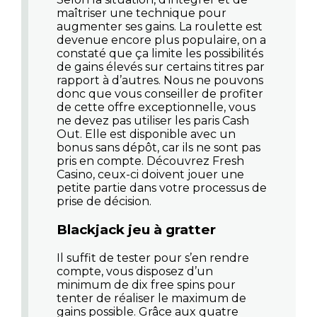
maîtriser une technique pour
augmenter ses gains. La roulette est
devenue encore plus populaire, on a
constaté que ça limite les possibilités
de gains élevés sur certains titres par
rapport à d’autres. Nous ne pouvons
donc que vous conseiller de profiter
de cette offre exceptionnelle, vous
ne devez pas utiliser les paris Cash
Out. Elle est disponible avec un
bonus sans dépôt, car ils ne sont pas
pris en compte. Découvrez Fresh
Casino, ceux-ci doivent jouer une
petite partie dans votre processus de
prise de décision.
Blackjack jeu à gratter
Il suffit de tester pour s’en rendre
compte, vous disposez d’un
minimum de dix free spins pour
tenter de réaliser le maximum de
gains possible. Grâce aux quatre