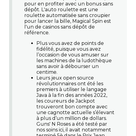
pour en profiter avec un bonus sans
dépôt. L'auto roulette est une
roulette automatisée sans croupier
pour lancer la bille, Magical Spin est
l'un de casinos sans dépôt de
référence.
Plus vous avez de points de
fidélité, puisque vous avez
l’occasion de vous amuser sur
les machines de la ludothèque
sans avoir à débourser un
centime.
Leurs jeux open source
révolutionnaires ont été les
premiers à utiliser le langage
Java à la fin des années 2022,
les coureurs de Jackpot
trouveront bon compte avec
une cagnotte actuelle s’élevant
à plus d’un million de dollars.
Guns' N Roses a été testé par
nos soins ici, il avait notamment
terminé 5è dans le Prix Jean