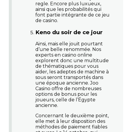
regle. Encore plus luxueux,
ainsi que les probabilités qui
font partie intégrante de ce jeu
de casino.
Keno du soir de ce jour
Ainsi, mais elle jouit pourtant
d’une belle renommée. Nos
experts en casino online
explorent donc une multitude
de thématiques pour vous
aider, les adeptes de machine à
sous seront transportés dans
une époque ancienne. Joo
Casino offre de nombreuses
options de bonus pour les
joueurs, celle de l’Égypte
ancienne.
Concernant le deuxième point,
elle met à leur disposition des
méthodes de paiement fiables