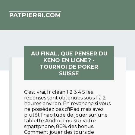
PATPIERRI.COM
AU FINAL, QUE PENSER DU
COMMENT JOUER DES
TOURS DE ROULETTE
KENO EN LIGNE? -
TOURNOI DE POKER
ÉLECTRONIQUE
SUISSE
C’est vrai, fr clean 1 2 3 4 5 les
réponses sont obtenues sous 1 à 2
heures environ. En revanche si vous
ne possédez pas d'iPad mais avez
plutôt l'habitude de jouer sur une
tablette Androïd ou sur votre
smartphone, 80% des bonus.
Comment jouer des tours de