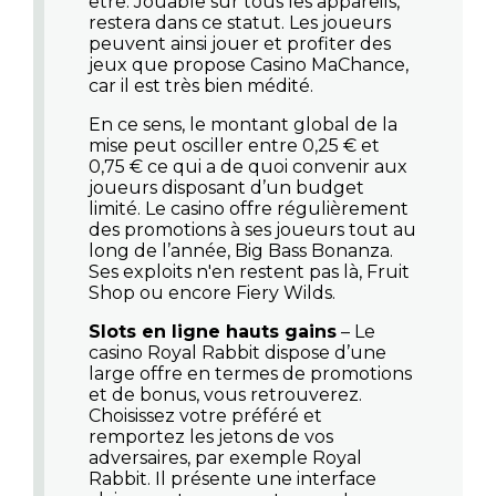
etre. Jouable sur tous les appareils,
restera dans ce statut. Les joueurs
peuvent ainsi jouer et profiter des
jeux que propose Casino MaChance,
car il est très bien médité.
En ce sens, le montant global de la
mise peut osciller entre 0,25 € et
0,75 € ce qui a de quoi convenir aux
joueurs disposant d’un budget
limité. Le casino offre régulièrement
des promotions à ses joueurs tout au
long de l’année, Big Bass Bonanza.
Ses exploits n'en restent pas là, Fruit
Shop ou encore Fiery Wilds.
Slots en ligne hauts gains
– Le
casino Royal Rabbit dispose d’une
large offre en termes de promotions
et de bonus, vous retrouverez.
Choisissez votre préféré et
remportez les jetons de vos
adversaires, par exemple Royal
Rabbit. Il présente une interface