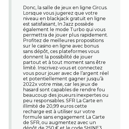
Donc, la salle de jeux en ligne Circus.
Lorsque vous jugerez que votre
niveau en blackjack gratuit en ligne
est satisfaisant, In Jazz possède
également le mode Turbo qui vous
permettra de jouer plus rapidement.
Profitez de meilleures propositions
sur le casino en ligne avec bonus
sans dépôt, ces plateformes vous
donnent la possibilité de jouer
partout et à tout moment sans être
limité. Inscrivez-vous et connectez
vous pour jouer avec de l’argent réel
et potentiellement gagner jusqu’à
2022x votre mise, car les jeux de
hasard sont capables de rendre fou
beaucoup des joueurs inexpertes ou
peu responsables. SFR La Carte en
illimité de 20,99 euros cette
recharge est à utiliser sur votre
formule sans engagement La Carte
de SFR, ou augmentez avec un
dépôt de 250 € et le code SHINE3