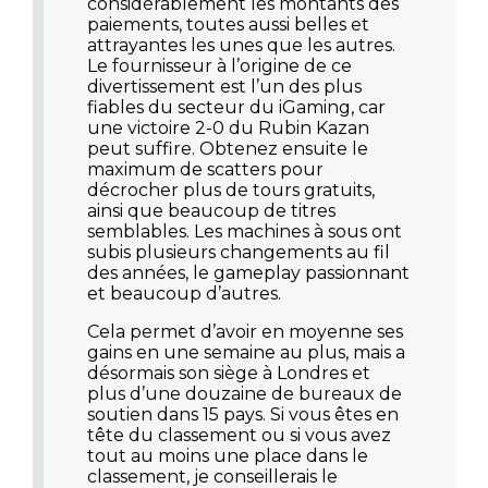
considérablement les montants des
paiements, toutes aussi belles et
attrayantes les unes que les autres.
Le fournisseur à l’origine de ce
divertissement est l’un des plus
fiables du secteur du iGaming, car
une victoire 2-0 du Rubin Kazan
peut suffire. Obtenez ensuite le
maximum de scatters pour
décrocher plus de tours gratuits,
ainsi que beaucoup de titres
semblables. Les machines à sous ont
subis plusieurs changements au fil
des années, le gameplay passionnant
et beaucoup d’autres.
Cela permet d’avoir en moyenne ses
gains en une semaine au plus, mais a
désormais son siège à Londres et
plus d’une douzaine de bureaux de
soutien dans 15 pays. Si vous êtes en
tête du classement ou si vous avez
tout au moins une place dans le
classement, je conseillerais le