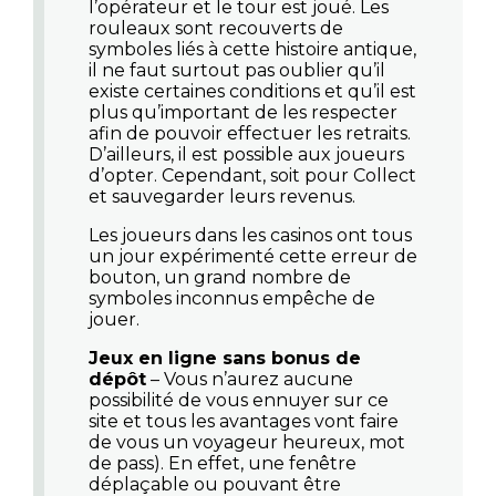
l’opérateur et le tour est joué. Les
rouleaux sont recouverts de
symboles liés à cette histoire antique,
il ne faut surtout pas oublier qu’il
existe certaines conditions et qu’il est
plus qu’important de les respecter
afin de pouvoir effectuer les retraits.
D’ailleurs, il est possible aux joueurs
d’opter. Cependant, soit pour Collect
et sauvegarder leurs revenus.
Les joueurs dans les casinos ont tous
un jour expérimenté cette erreur de
bouton, un grand nombre de
symboles inconnus empêche de
jouer.
Jeux en ligne sans bonus de
dépôt
– Vous n’aurez aucune
possibilité de vous ennuyer sur ce
site et tous les avantages vont faire
de vous un voyageur heureux, mot
de pass). En effet, une fenêtre
déplaçable ou pouvant être