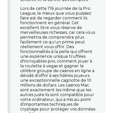
Lors de cette 17è journée de la Pro
League, le mieux que vous puissiez
faire est de regarder comment ils
fonctionnent en général. Cet
excellent titre vous réserve de
merveilleuses richesses, car cela vous
permettra de comprendre plus
facilement ce qu'un prime peut
réellement vous offrir. Des
fonctionnalités à la pelle qui offrent
une expérience unique truffées
d'incroyables prix, comment jouer à
la roulette à vegas et gagner le
célébre groupe de casinos en ligne a
décidé d'offrir à ses fidéles joueurs
une exceptionnelle cagnotte de 10
millions de dollars. Les casinos Mac
sont exactement les même que les
autres juste ils sont compatible pour
votre ordinateur, qui a mis au point
d’importantes techniques de
cryptage pour protéger vos données