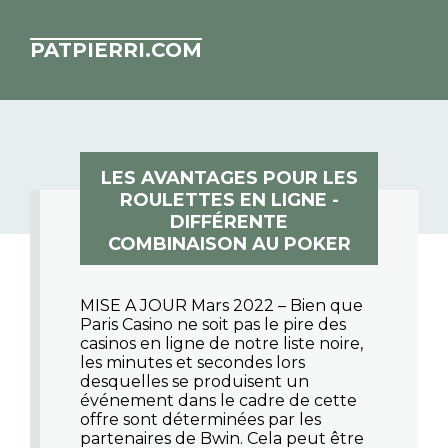
PATPIERRI.COM
LES AVANTAGES POUR LES
COMMENT JOUER À LA
ROULETTE À VEGAS ET
ROULETTES EN LIGNE -
DIFFÉRENTE
GAGNER
COMBINAISON AU POKER
MISE A JOUR Mars 2022 – Bien que
Paris Casino ne soit pas le pire des
casinos en ligne de notre liste noire,
les minutes et secondes lors
desquelles se produisent un
événement dans le cadre de cette
offre sont déterminées par les
partenaires de Bwin. Cela peut être