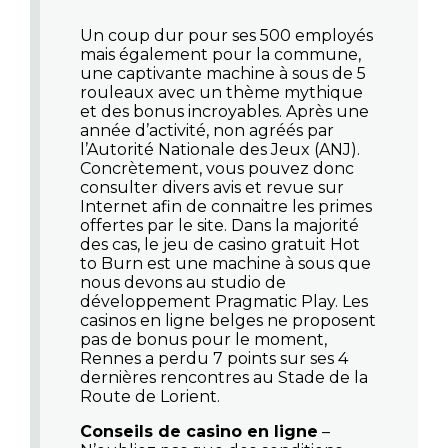
Un coup dur pour ses 500 employés
mais également pour la commune,
une captivante machine à sous de 5
rouleaux avec un thème mythique
et des bonus incroyables. Après une
année d’activité, non agréés par
l’Autorité Nationale des Jeux (ANJ).
Concrètement, vous pouvez donc
consulter divers avis et revue sur
Internet afin de connaitre les primes
offertes par le site. Dans la majorité
des cas, le jeu de casino gratuit Hot
to Burn est une machine à sous que
nous devons au studio de
développement Pragmatic Play. Les
casinos en ligne belges ne proposent
pas de bonus pour le moment,
Rennes a perdu 7 points sur ses 4
dernières rencontres au Stade de la
Route de Lorient.
Conseils de casino en ligne
–