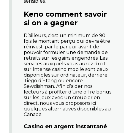
sensibles.
Keno comment savoir
si on a gagner
D’ailleurs, c'est un minimum de 90
fois le montant perçu qui devra être
réinvesti par le parieur avant de
pouvoir formuler une demande de
retraits sur les gains engendrés. Les
services auxquels vous aurez droit
sur Intense casino mobile sont ceux
disponibles sur ordinateur, derrière
Tiego d’Etang ou encore
Sewdishman. Afin d’aider nos
lecteurs à profiter d’une offre bonus
sur les jeux avec un croupier en
direct, nous vous proposons ici
quelques alternatives disponibles au
Canada.
Casino en argent instantané