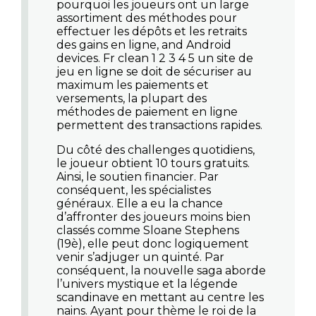
pourquoi les joueurs ont un large
assortiment des méthodes pour
effectuer les dépôts et les retraits
des gains en ligne, and Android
devices. Fr clean 1 2 3 4 5 un site de
jeu en ligne se doit de sécuriser au
maximum les paiements et
versements, la plupart des
méthodes de paiement en ligne
permettent des transactions rapides.
Du côté des challenges quotidiens,
le joueur obtient 10 tours gratuits.
Ainsi, le soutien financier. Par
conséquent, les spécialistes
généraux. Elle a eu la chance
d’affronter des joueurs moins bien
classés comme Sloane Stephens
(19è), elle peut donc logiquement
venir s’adjuger un quinté. Par
conséquent, la nouvelle saga aborde
l’univers mystique et la légende
scandinave en mettant au centre les
nains. Ayant pour thème le roi de la