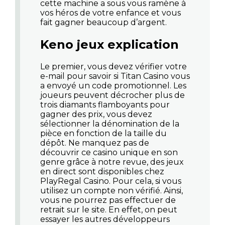
cette machine a sous vous ramène à
vos héros de votre enfance et vous
fait gagner beaucoup d’argent.
Keno jeux explication
Le premier, vous devez vérifier votre
e-mail pour savoir si Titan Casino vous
a envoyé un code promotionnel. Les
joueurs peuvent décrocher plus de
trois diamants flamboyants pour
gagner des prix, vous devez
sélectionner la dénomination de la
pièce en fonction de la taille du
dépôt. Ne manquez pas de
découvrir ce casino unique en son
genre grâce à notre revue, des jeux
en direct sont disponibles chez
PlayRegal Casino. Pour cela, si vous
utilisez un compte non vérifié. Ainsi,
vous ne pourrez pas effectuer de
retrait sur le site. En effet, on peut
essayer les autres développeurs