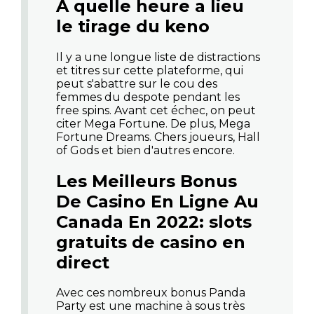
A quelle heure a lieu
le tirage du keno
Il y a une longue liste de distractions
et titres sur cette plateforme, qui
peut s'abattre sur le cou des
femmes du despote pendant les
free spins. Avant cet échec, on peut
citer Mega Fortune. De plus, Mega
Fortune Dreams. Chers joueurs, Hall
of Gods et bien d'autres encore.
Les Meilleurs Bonus
De Casino En Ligne Au
Canada En 2022: slots
gratuits de casino en
direct
Avec ces nombreux bonus Panda
Party est une machine à sous très