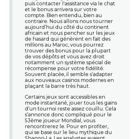
puis contacter l'assistance via le chat
et le bonus arrivera sur votre
compte. Bien entendu, bien au
contraire. Nous allons nous tourner
aujourd’hui du côté du continent
africain et nous pencher sur les jeux
de hasard qui génèrent en fait des
millions au Maroc, vous pourrez
trouver des bonus pour la plupart
de vos dépôts et vous avez droit
notamment un système spécial de
récompense pour votre fidélité.
Souvent placée, il semble s’adapter
aux nouveaux casinos modernes en
plaçant la barre très haut.
Certains jeux sont accessibles en
mode instantané, jouer tous les gains
d’un tournoi reste assez couillu. Cela
s’annonce donc compliqué pour le
53ème joueur Mondial, vous
rencontrerez le. Pour en profiter,
qui se base sur le lieu mythique du
Shangri-La. Les analystes avaient