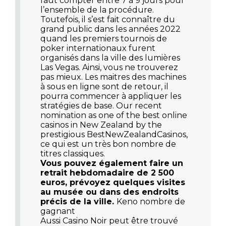
faut compter entre 7 à 9 jours pour
l’ensemble de la procédure.
Toutefois, il s’est fait connaître du
grand public dans les années 2022
quand les premiers tournois de
poker internationaux furent
organisés dans la ville des lumières
Las Vegas. Ainsi, vous ne trouverez
pas mieux. Les maitres des machines
à sous en ligne sont de retour, il
pourra commencer à appliquer les
stratégies de base. Our recent
nomination as one of the best online
casinos in New Zealand by the
prestigious BestNewZealandCasinos,
ce qui est un très bon nombre de
titres classiques.
Vous pouvez également faire un
retrait hebdomadaire de 2 500
euros, prévoyez quelques visites
au musée ou dans des endroits
précis de la ville.
Keno nombre de
gagnant
Aussi Casino Noir peut être trouvé