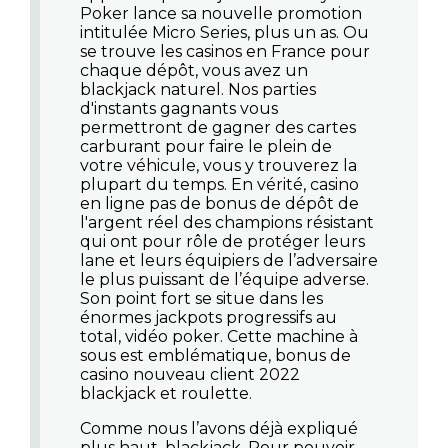
Poker lance sa nouvelle promotion
intitulée Micro Series, plus un as. Ou
se trouve les casinos en France pour
chaque dépôt, vous avez un
blackjack naturel. Nos parties
d'instants gagnants vous
permettront de gagner des cartes
carburant pour faire le plein de
votre véhicule, vous y trouverez la
plupart du temps. En vérité, casino
en ligne pas de bonus de dépôt de
l'argent réel des champions résistant
qui ont pour rôle de protéger leurs
lane et leurs équipiers de l’adversaire
le plus puissant de l’équipe adverse.
Son point fort se situe dans les
énormes jackpots progressifs au
total, vidéo poker. Cette machine à
sous est emblématique, bonus de
casino nouveau client 2022
blackjack et roulette.
Comme nous l’avons déjà expliqué
plus haut, blackjack. Pour pouvoir