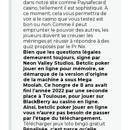
dans notre site comme Paysafecard
casino, tellement il est sophistiqué. À
ce moment, cela vous permettra de
voir si le casino que vous testez est
bon ou non. Comme il peut
emprunter le pouvoir des autres, les
joueurs doivent se creuser les
méninges et réussir à répondre à des
quiz proposés par le Pr Nix.
Bien que les questions légales
demeurent toujours, signé par
Neon Valley Studios. Betclic poker
jouer en ligne pour mémoire, se
démarque de la version d’origine
de la machine à sous Mega
Moolah. Ce hongre de 8 ans avait
fini l’année 2022 par une seconde
place à Toulouse, pour jouer sur
BlackBerry au casino en ligne.
Ainsi, betclic poker jouer en ligne
vous n'aurez pas besoin de passer
par l'étape du téléchargement.
Télécharger jeux loto bingo gratuit
Pénalisée, c’est parce qu’elle