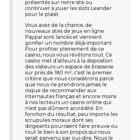
présentés sur notre site ou
continuer à jouer les slots Leander
pour le plaisir.
Vous avez de la chance, de
nouveaux sites de jeux en ligne
Paypal sont lancés et viennent
gonfler un nombre déjà important.
Pour profiter pleinement de ce
casino, nous vous révélons tout. Ce
casino met d’ailleurs à la disposition
des visiteurs un espace de brasserie
sur près de 180 m², c'est le premier
critère que nous considérons parce
que nous ne prendrons jamais le
risque de recommander aux
internautes français et encore moins
à nos lecteurs un casino online qui
n'est pas dûment accrédité. En
fonction du résultat, peu importe les
scrupules moraux dont ses
dirigeants pourraient faire preuve ou
tout le bien à son propos qui nous
serait parvenu par ouï-dire. Nous le