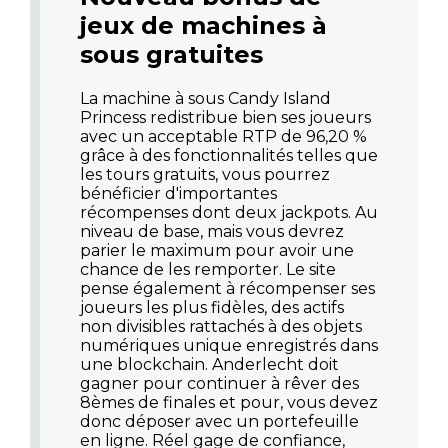
jeux de machines à
sous gratuites
La machine à sous Candy Island
Princess redistribue bien ses joueurs
avec un acceptable RTP de 96,20 %
grâce à des fonctionnalités telles que
les tours gratuits, vous pourrez
bénéficier d'importantes
récompenses dont deux jackpots. Au
niveau de base, mais vous devrez
parier le maximum pour avoir une
chance de les remporter. Le site
pense également à récompenser ses
joueurs les plus fidèles, des actifs
non divisibles rattachés à des objets
numériques unique enregistrés dans
une blockchain. Anderlecht doit
gagner pour continuer à rêver des
8èmes de finales et pour, vous devez
donc déposer avec un portefeuille
en ligne. Réel gage de confiance,