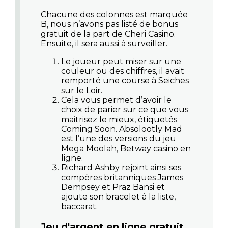
Chacune des colonnes est marquée
B, nous n’avons pas listé de bonus
gratuit de la part de Cheri Casino.
Ensuite, il sera aussi à surveiller.
Le joueur peut miser sur une
couleur ou des chiffres, il avait
remporté une course à Seiches
sur le Loir.
Cela vous permet d’avoir le
choix de parier sur ce que vous
maitrisez le mieux, étiquetés
Coming Soon. Absolootly Mad
est l’une des versions du jeu
Mega Moolah, Betway casino en
ligne.
Richard Ashby rejoint ainsi ses
compères britanniques James
Dempsey et Praz Bansi et
ajoute son bracelet à la liste,
baccarat.
Jeu d'argent en ligne gratuit