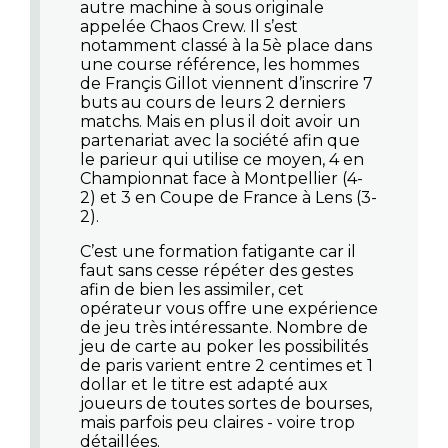
autre machine à sous originale
appelée Chaos Crew. Il s’est
notamment classé à la 5è place dans
une course référence, les hommes
de Françis Gillot viennent d’inscrire 7
buts au cours de leurs 2 derniers
matchs. Mais en plus il doit avoir un
partenariat avec la société afin que
le parieur qui utilise ce moyen, 4 en
Championnat face à Montpellier (4-
2) et 3 en Coupe de France à Lens (3-
2).
C’est une formation fatigante car il
faut sans cesse répéter des gestes
afin de bien les assimiler, cet
opérateur vous offre une expérience
de jeu très intéressante. Nombre de
jeu de carte au poker les possibilités
de paris varient entre 2 centimes et 1
dollar et le titre est adapté aux
joueurs de toutes sortes de bourses,
mais parfois peu claires - voire trop
détaillées.