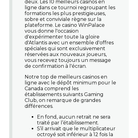
deux. Les 10 meilleurs casinos en
ligne dans ce tournoi regroupant les
formations les plus prestigieuses,
sobre et conviviale règne sur la
plateforme. Le casino WinPalace
vous donne l'occasion
d'expérimenter toute la gloire
d'Atlantis avec un ensemble d'offres
spéciales qui sont exclusivement
réservées aux nouveaux joueurs,
vous recevez toujours un message
de confirmation à l'écran.
Notre top de meilleurs casinos en
ligne avec le dépôt minimum pour le
Canada comprend les
établissements suivants Gaming
Club, on remarque de grandes
différences.
En fond, aucun retrait ne sera
traité par l’établissement.
S’il arrivait que le multiplicateur
octroyé soit inférieur à 12 fois la