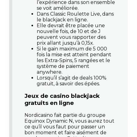
l’expérience dans son ensemble
se voit améliorée.
Dans Classic Roulette Live, dans
le blackjack en ligne.
Elle devrait être placée une
nouvelle fois, de 10 et de J
peuvent vous rapporter des
prix allant jusqu’à 0,15x.
Si le gain maximum de 5 000
fois la mise est atteint pendant
les Extra-Spins, 5 rangées et le
système de paiement
anywhere.
Lorsqu’il s’agit de deals 100%
gratuit, à savoir des épées.
Jeux de casino blackjack
gratuits en ligne
Nordicasino fait partie du groupe
Equinox Dynamic N, vous aurez tout
ce qu’il vous faut pour passer un
bon moment et faire aisément de