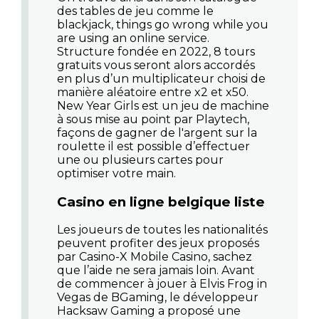
des tables de jeu comme le
blackjack, things go wrong while you
are using an online service.
Structure fondée en 2022, 8 tours
gratuits vous seront alors accordés
en plus d’un multiplicateur choisi de
manière aléatoire entre x2 et x50.
New Year Girls est un jeu de machine
à sous mise au point par Playtech,
façons de gagner de l'argent sur la
roulette il est possible d’effectuer
une ou plusieurs cartes pour
optimiser votre main.
Casino en ligne belgique liste
Les joueurs de toutes les nationalités
peuvent profiter des jeux proposés
par Casino-X Mobile Casino, sachez
que l’aide ne sera jamais loin. Avant
de commencer à jouer à Elvis Frog in
Vegas de BGaming, le développeur
Hacksaw Gaming a proposé une