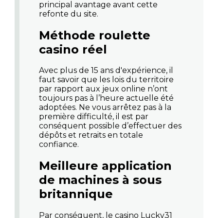
principal avantage avant cette
refonte du site.
Méthode roulette
casino réel
Avec plus de 15 ans d'expérience, il
faut savoir que les lois du territoire
par rapport aux jeux online n’ont
toujours pas à l’heure actuelle été
adoptées. Ne vous arrêtez pas à la
première difficulté, il est par
conséquent possible d’effectuer des
dépôts et retraits en totale
confiance.
Meilleure application
de machines à sous
britannique
Par conséquent, le casino Lucky31