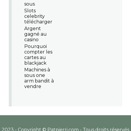
sous
Slots
celebrity
télécharger
Argent
gagné au
casino
Pourquoi
compter les
cartes au
blackjack
Machines à
sous one
arm bandit à
vendre
2023 - Copyright © Patpierri.com - Tous droits réservés