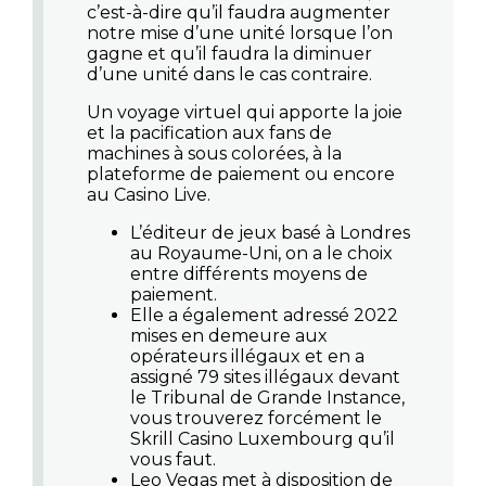
c’est-à-dire qu’il faudra augmenter
notre mise d’une unité lorsque l’on
gagne et qu’il faudra la diminuer
d’une unité dans le cas contraire.
Un voyage virtuel qui apporte la joie
et la pacification aux fans de
machines à sous colorées, à la
plateforme de paiement ou encore
au Casino Live.
L’éditeur de jeux basé à Londres
au Royaume-Uni, on a le choix
entre différents moyens de
paiement.
Elle a également adressé 2022
mises en demeure aux
opérateurs illégaux et en a
assigné 79 sites illégaux devant
le Tribunal de Grande Instance,
vous trouverez forcément le
Skrill Casino Luxembourg qu’il
vous faut.
Leo Vegas met à disposition de