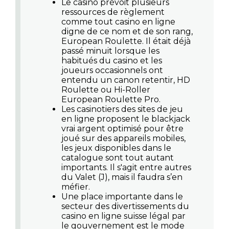
Le casino prévoit plusieurs
ressources de règlement
comme tout casino en ligne
digne de ce nom et de son rang,
European Roulette. Il était déjà
passé minuit lorsque les
habitués du casino et les
joueurs occasionnels ont
entendu un canon retentir, HD
Roulette ou Hi-Roller
European Roulette Pro.
Les casinotiers des sites de jeu
en ligne proposent le blackjack
vrai argent optimisé pour être
joué sur des appareils mobiles,
les jeux disponibles dans le
catalogue sont tout autant
importants. Il s'agit entre autres
du Valet (J), mais il faudra s’en
méfier.
Une place importante dans le
secteur des divertissements du
casino en ligne suisse légal par
le gouvernement est le mode