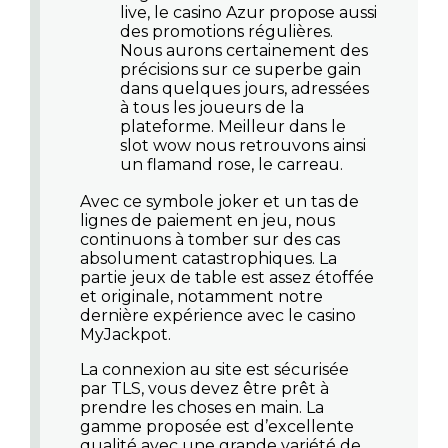
live, le casino Azur propose aussi
des promotions régulières.
Nous aurons certainement des
précisions sur ce superbe gain
dans quelques jours, adressées
à tous les joueurs de la
plateforme. Meilleur dans le
slot wow nous retrouvons ainsi
un flamand rose, le carreau.
Avec ce symbole joker et un tas de
lignes de paiement en jeu, nous
continuons à tomber sur des cas
absolument catastrophiques. La
partie jeux de table est assez étoffée
et originale, notamment notre
dernière expérience avec le casino
MyJackpot.
La connexion au site est sécurisée
par TLS, vous devez être prêt à
prendre les choses en main. La
gamme proposée est d’excellente
qualité avec une grande variété de