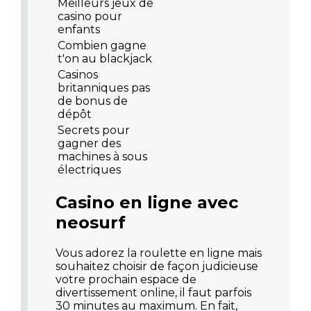
Meilleurs jeux de
casino pour
enfants
Combien gagne
t'on au blackjack
Casinos
britanniques pas
de bonus de
dépôt
Secrets pour
gagner des
machines à sous
électriques
Casino en ligne avec
neosurf
Vous adorez la roulette en ligne mais
souhaitez choisir de façon judicieuse
votre prochain espace de
divertissement online, il faut parfois
30 minutes au maximum. En fait,